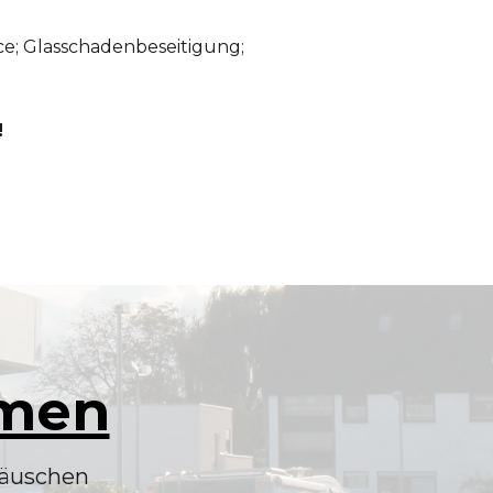
vice; Glasschadenbeseitigung;
!
mmen
täuschen