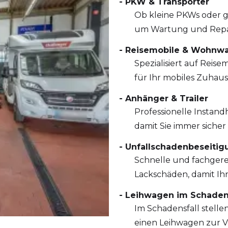
- PKW & Transporter
Ob kleine PKWs oder 
um Wartung und Repa
- Reisemobile & Wohnw
Spezialisiert auf Reis
für Ihr mobiles Zuhaus
- Anhänger & Trailer
Professionelle Instand
damit Sie immer sicher
- Unfallschadenbeseitig
Schnelle und fachgere
Lackschäden, damit Ihr
- Leihwagen im Schaden
Im Schadensfall stelle
einen Leihwagen zur Ve